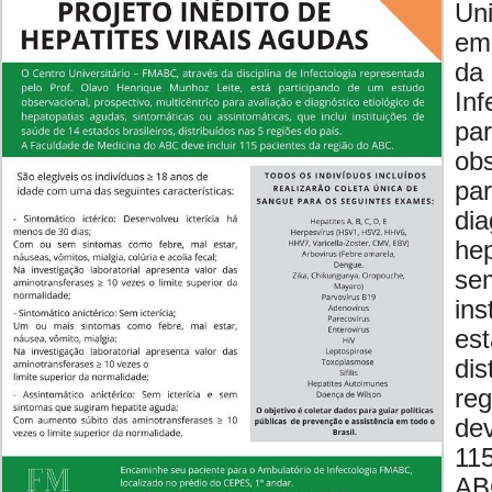
Un
em
d
In
pa
obs
p
di
he
se
ins
es
di
re
de
11
AB