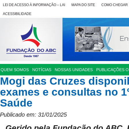
LEI DE ACESSO À INFORMAÇÃO – LAI
MAPA DO SITE
COMO CHEGAR
ACESSIBILIDADE
QUEM SOMOS
NOTÍCIAS
NOSSAS UNIDADES
PUBLICAÇÕES OF
Mogi das Cruzes disponibi
exames e consultas no 1º
Saúde
Publicado em: 31/01/2025
Gerido pela Fundação do ABC, H