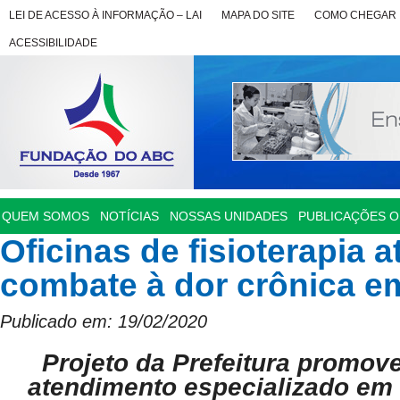
LEI DE ACESSO À INFORMAÇÃO – LAI
MAPA DO SITE
COMO CHEGAR
ACESSIBILIDADE
QUEM SOMOS
NOTÍCIAS
NOSSAS UNIDADES
PUBLICAÇÕES OF
Oficinas de fisioterapia 
combate à dor crônica e
Publicado em: 19/02/2020
Projeto da Prefeitura promov
atendimento especializado em