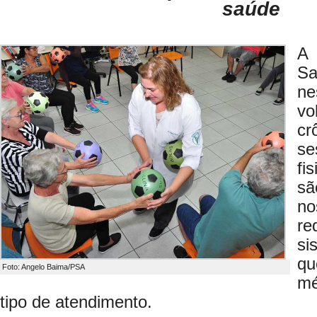
saúde
A 
Sa
ne
vo
c
s
fi
sã
no
re
si
q
Foto: Angelo Baima/PSA
mé
tipo de atendimento.