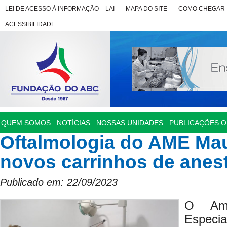
LEI DE ACESSO À INFORMAÇÃO – LAI
MAPA DO SITE
COMO CHEGAR
ACESSIBILIDADE
QUEM SOMOS
NOTÍCIAS
NOSSAS UNIDADES
PUBLICAÇÕES OF
Oftalmologia do AME Ma
novos carrinhos de anes
Publicado em: 22/09/2023
O Amb
Especi