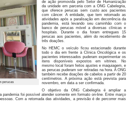
de ação promovida pelo Setor de Humanização
da unidade em parceria com a ONG Cabelegria,
que oferece perucas sem custo aos pacientes
com câncer. A entidade, que tem retomado as
atividades após a paralisação em decorrência da
pandemia, está levando seu caminhão com o
banco de perucas móvel a diversas clínicas e
hospitais. Durante o dia foram entregues 15
perucas aos pacientes, além do recebimento de
três doações.
No HEMC o veículo ficou estacionado durante
todo o dia em frente à Clínica Oncológica e os
pacientes interessados puderam experimentar os
itens disponíveis expostos em vitrines. No
mesmo local foram feitos ajustes e maquiagem, e
as perucas puderam ser retiradas na hora. A ONG
também recebe doações de cabelos a partir de 20
centímetros. A próxima ação está prevista para
am perucas
novembro, em data a ser confirmada.
O objetivo da ONG Cabelegria é ampliar a
a pandemia foi possível atender somente em formato on-line. Entre março
pessoas. Com a retomada das atividades, a previsão é de percorrer mais