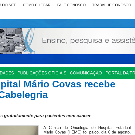
 DO SITE
COMO CHEGAR
FALE CONOSCO
TRABALHE CONOSCO
IDADES
PUBLICAÇÕES OFICIAIS
COMUNICAÇÃO
PORTAL DA T
pital Mário Covas recebe
Cabelegria
s gratuitamente para pacientes com câncer
A Clínica de Oncologia do Hospital Estadual
Mário Covas (HEMC) foi palco, dia 6 de agosto,