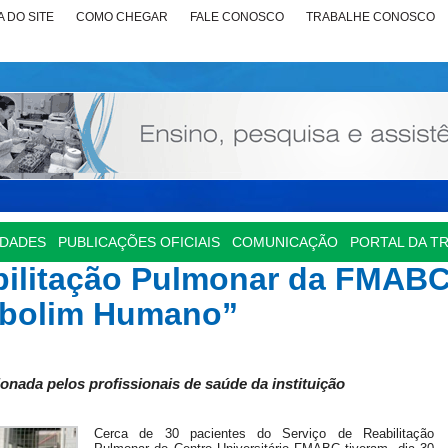
 DO SITE
COMO CHEGAR
FALE CONOSCO
TRABALHE CONOSCO
IDADES
PUBLICAÇÕES OFICIAIS
COMUNICAÇÃO
PORTAL DA T
bilitação Pulmonar da FMAB
ebolim Humano”
ionada pelos profissionais de saúde da instituição
Cerca de 30 pacientes do Serviço de Reabilitação