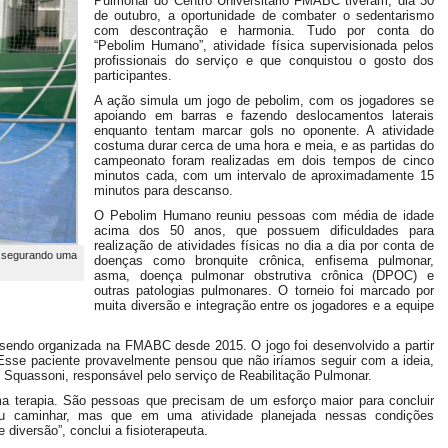
Pulmonar do Centro Universitário FMABC tiveram, dia 30
de outubro, a oportunidade de combater o sedentarismo
com descontração e harmonia. Tudo por conta do
“Pebolim Humano”, atividade física supervisionada pelos
profissionais do serviço e que conquistou o gosto dos
participantes.
A ação simula um jogo de pebolim, com os jogadores se
apoiando em barras e fazendo deslocamentos laterais
enquanto tentam marcar gols no oponente. A atividade
costuma durar cerca de uma hora e meia, e as partidas do
campeonato foram realizadas em dois tempos de cinco
minutos cada, com um intervalo de aproximadamente 15
minutos para descanso.
O Pebolim Humano reuniu pessoas com média de idade
acima dos 50 anos, que possuem dificuldades para
realização de atividades físicas no dia a dia por conta de
os segurando uma
doenças como bronquite crônica, enfisema pulmonar,
asma, doença pulmonar obstrutiva crônica (DPOC) e
outras patologias pulmonares. O torneio foi marcado por
muita diversão e integração entre os jogadores e a equipe
 sendo organizada na FMABC desde 2015. O jogo foi desenvolvido a partir
Esse paciente provavelmente pensou que não iríamos seguir com a ideia,
Squassoni, responsável pelo serviço de Reabilitação Pulmonar.
 terapia. São pessoas que precisam de um esforço maior para concluir
 ou caminhar, mas que em uma atividade planejada nessas condições
iversão”, conclui a fisioterapeuta.