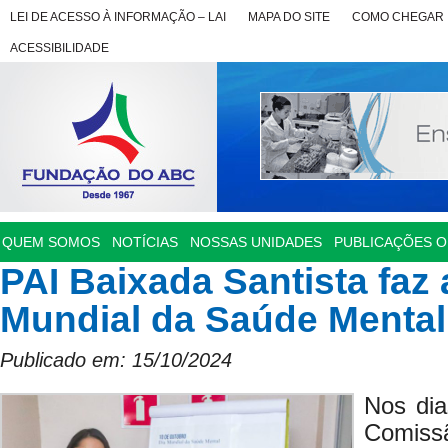
LEI DE ACESSO À INFORMAÇÃO – LAI
MAPA DO SITE
COMO CHEGAR
ACESSIBILIDADE
QUEM SOMOS
NOTÍCIAS
NOSSAS UNIDADES
PUBLICAÇÕES OF
PAI Baixada Santista faz
Mundial da Saúde Mental
Publicado em: 15/10/2024
Nos dia
Comiss