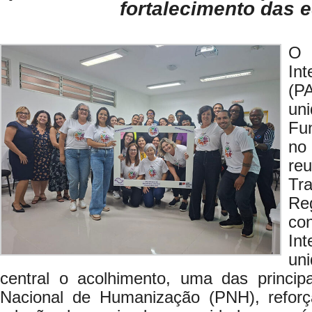
fortalecimento das 
O
In
(P
un
Fu
no
re
Tr
Re
co
In
un
central o acolhimento, uma das principai
Nacional de Humanização (PNH), reforç