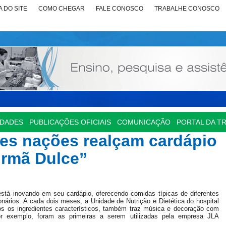
 DO SITE
COMO CHEGAR
FALE CONOSCO
TRABALHE CONOSCO
IDADES
PUBLICAÇÕES OFICIAIS
COMUNICAÇÃO
PORTAL DA T
tes nações realçam cardápio
“Irmã Dulce”
 está inovando em seu cardápio, oferecendo comidas típicas de diferentes
nários. A cada dois meses, a Unidade de Nutrição e Dietética do hospital
os os ingredientes característicos, também traz música e decoração com
por exemplo, foram as primeiras a serem utilizadas pela empresa JLA