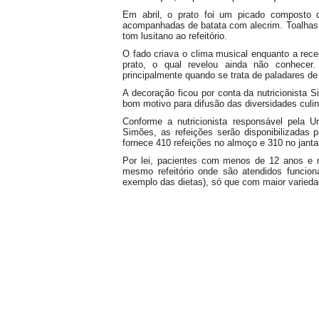
Em abril, o prato foi um picado composto de
acompanhadas de batata com alecrim. Toalhas
tom lusitano ao refeitório.
O fado criava o clima musical enquanto a rece
prato, o qual revelou ainda não conhecer. 
principalmente quando se trata de paladares de 
A decoração ficou por conta da nutricionista S
bom motivo para difusão das diversidades culi
Conforme a nutricionista responsável pela U
Simões, as refeições serão disponibilizadas p
fornece 410 refeições no almoço e 310 no jantar.
Por lei, pacientes com menos de 12 anos e 
mesmo refeitório onde são atendidos funcion
exemplo das dietas), só que com maior varieda