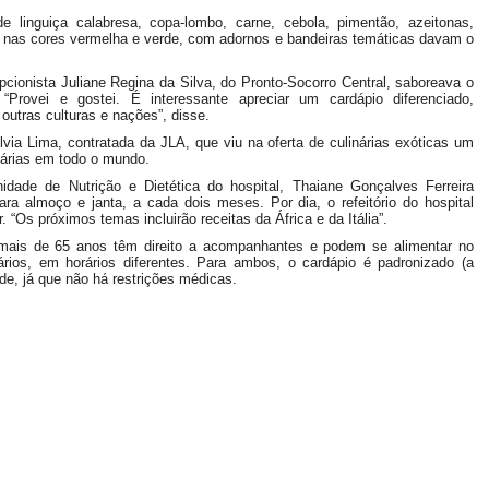
 linguiça calabresa, copa-lombo, carne, cebola, pimentão, azeitonas,
 nas cores vermelha e verde, com adornos e bandeiras temáticas davam o
pcionista Juliane Regina da Silva, do Pronto-Socorro Central, saboreava o
“Provei e gostei. É interessante apreciar um cardápio diferenciado,
outras culturas e nações”, disse.
ilvia Lima, contratada da JLA, que viu na oferta de culinárias exóticas um
nárias em todo o mundo.
nidade de Nutrição e Dietética do hospital, Thaiane Gonçalves Ferreira
ara almoço e janta, a cada dois meses. Por dia, o refeitório do hospital
 “Os próximos temas incluirão receitas da África e da Itália”.
mais de 65 anos têm direito a acompanhantes e podem se alimentar no
ários, em horários diferentes. Para ambos, o cardápio é padronizado (a
de, já que não há restrições médicas.