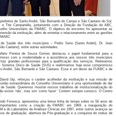
s prefeitos de Santo André, São Bernardo do Campo e São Caetano do Sul,
ima e Tite Campanella, juntamente com a Direção da Fundação do ABC,
nselho Universitário da FMABC. O objetivo do encontro foi apresentar as
xtensão da instituição, além de estreitar o relacionamento entre as gestões
 FMABC.
 de Saúde dos três municípios – Pedro Seno (Santo André), Dr. Jean
ão Caetano), entre outras autoridades.
Mário Pereira de Souza Gomes destacou o papel fundamental para a
romisso com a modernidade e a assistência aos nossos três municípios
raz grandes profissionais para a qualificação dos serviços. Reiteramos
o Sistema Único de Saúde (SUS) e reafirmamos hoje esse compromisso
nto André, São Bernardo e São Caetano. Esse é um dever da FUABC e de
David Uip, reforçou o caráter acolhedor da instituição e sua missão de
nião extraordinária do Conselho Universitário é uma oportunidade de dar
s de Saúde. Queremos mostrar nossos trabalhos de institucionalização do
não existe ‘não’, mas sim ‘como fazer’. Contem sempre conosco. O Centro
.
nando Fonseca, apresentou uma breve linha do tempo sobre os 56 anos de
os importantes como a criação da FMABC em 1969, a inauguração do
 e do Laboratório de Análises Clínicas em 1997, entre outros avanços ao
sos de graduação, abertura da Pós-graduação e a conquista do status de