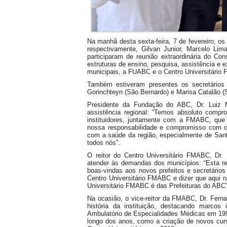
Na manhã desta sexta-feira, 7 de fevereiro, o
respectivamente, Gilvan Junior, Marcelo L
participaram de reunião extraordinária do Co
estruturas de ensino, pesquisa, assistência e e
municipais, a FUABC e o Centro Universitário
Também estiveram presentes os secretários
Gorinchteyn (São Bernardo) e Marisa Catalão (S
Presidente da Fundação do ABC, Dr. Luiz 
assistência regional: “Temos absoluto comp
instituidores, juntamente com a FMABC, que t
nossa responsabilidade e compromisso com 
com a saúde da região, especialmente de Sa
todos nós”.
O reitor do Centro Universitário FMABC, Dr. 
atender às demandas dos municípios: “Esta reu
boas-vindas aos novos prefeitos e secretário
Centro Universitário FMABC e dizer que aqui 
Universitário FMABC é das Prefeituras do ABC”
Na ocasião, o vice-reitor da FMABC, Dr. Fer
história da instituição, destacando marc
Ambulatório de Especialidades Médicas em 1994
longo dos anos, como a criação de novos cur