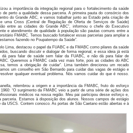
tizou a importância da integração regional para o fortalecimento da saúde
o de perto a qualidade dessa parceria. A primeira pauta do consórcio dos
dentro do Grande ABC, e vamos trabalhar junto ao Estado pela criação de
e uma Cross (Central de Regulação de Oferta de Serviços de Saúde)
união entre as cidades do Grande ABC”, informou o chefe do Executivo
iente e atendimento de qualidade à população são pautas comuns entre a
ersitário FMABC. Temos buscado fortalecer essas parcerias para ampliar a
mo estamos fazendo no Poupatempo da Saúde”.
celo Lima, destacou o papel da FUABC e da FMABC como pilares da saúde
dos, buscando discutir e dialogar de forma regional, e essa ideia já está
ão dá para falar de saúde sem falar da FUABC, e não dá para falar de
 FMABC. Queremos a FMABC cada vez mais forte, pois as cidades do ABC
ssa, temos a obrigação de cuidar”. Lima também direcionou um recado
Criamos um conselho em São Bernardo para cuidar das vagas de estágio e
resolver qualquer eventual problema. Nós vamos cuidar do que é nosso.
anella, relembrou a origem e a importância da FMABC, fruto do esforço
e 1960: “O surgimento da FMABC veio a partir de uma série de ações dos
rofissionais médicos na nossa região. Meu pai participou desse esforço e,
sa parceria. Estamos à disposição dos alunos. Nossos campos de estágio
e da USCS. Contem conosco. As portas de São Caetano estão abertas e à