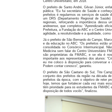
Centro Universitário, em 2018.
O prefeito de Santo André, Gilvan Júnior, enfa
pública: “Eu fui secretário de Saúde e conheç
prefeitos é regularmos os serviços de saúde 
um DRS (Departamento Regional de Saúde) 
regionais, reforçando a importância dessa 
andreense, que completou: “Aprendizado efic
Prefeitura, a Fundação do ABC e o Centro Univ
agilidade, a resolutividade e a qualidade, co
Já o prefeito de São Bernardo do Campo, Mar
e da educação no ABC: “Os prefeitos estão uni
consolidada no Consórcio Intermunicipal. N
Medicina sem falar do Centro Universitário
são proprietárias da FMABC, e se ela é no
importante aos representantes dos alunos: “
eu me coloco à disposição para conversar e 
Podem contar conosco”, garantiu.
O prefeito de São Caetano do Sul, Tite Camp
conjunto dos prefeitos da região na década d
prefeitos da época, com o objetivo de reter p
hoje, temos que fortalecer cada vez mais es
têm prioridade para os estudantes da FMABC 
disposição de todos vocês”, finalizou.