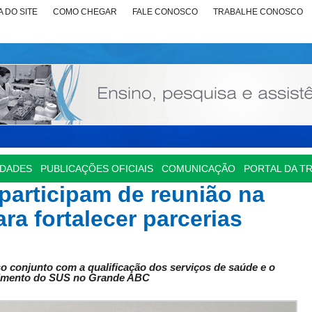
 DO SITE
COMO CHEGAR
FALE CONOSCO
TRABALHE CONOSCO
IDADES
PUBLICAÇÕES OFICIAIS
COMUNICAÇÃO
PORTAL DA T
participam de reunião na
 fortalecer parcerias
 conjunto com a qualificação dos serviços de saúde e o
cimento do SUS no Grande ABC