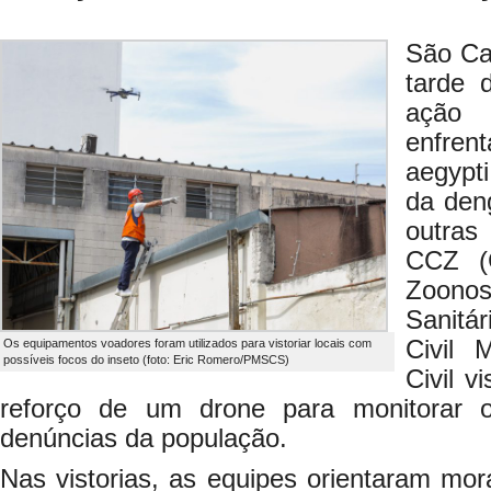
São Ca
tarde 
ação
enfre
aegypt
da den
outras
CCZ (
Zoono
Sanit
Civil 
Os equipamentos voadores foram utilizados para vistoriar locais com
possíveis focos do inseto (foto: Eric Romero/PMSCS)
Civil v
reforço de um drone para monitorar 
denúncias da população.
Nas vistorias, as equipes orientaram mo