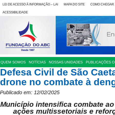
LEI DE ACESSO À INFORMAÇÃO – LAI
MAPA DO SITE
COMO CHEGAR
ACESSIBILIDADE
QUEM SOMOS
NOTÍCIAS
NOSSAS UNIDADES
PUBLICAÇÕES OF
Defesa Civil de São Caeta
drone no combate à den
Publicado em: 12/02/2025
Município intensifica combate a
ações multissetoriais e refor