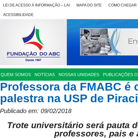
LEI DE ACESSO À INFORMAÇÃO – LAI
MAPA DO SITE
COMO CHEGAR
ACESSIBILIDADE
QUEM SOMOS
NOTÍCIAS
NOSSAS UNIDADES
PUBLICAÇÕES OF
Professora da FMABC é 
palestra na USP de Pirac
Publicado em: 09/02/2018
Trote universitário será pauta 
professores, pais e