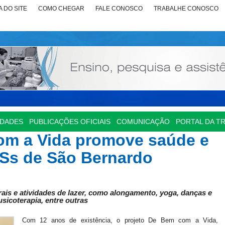
 DO SITE
COMO CHEGAR
FALE CONOSCO
TRABALHE CONOSCO
IDADES
PUBLICAÇÕES OFICIAIS
COMUNICAÇÃO
PORTAL DA T
om a Vida promove saúde e
Ss de São Bernardo
rais e atividades de lazer, como alongamento, yoga, danças e
sicoterapia, entre outras
Com 12 anos de existência, o projeto De Bem com a Vida,