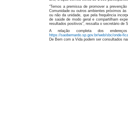
“Temos a premissa de promover a prevenção
Comunidade ou outros ambientes próximos às 
ou não da unidade, que pela frequência incor
de saúde de modo geral e compartilham experi
resultados positivos”, ressalta o secretário de
A relação completa dos endereç
https://saobernardo.sp.gov.br/web/sbc/onde-fi
De Bem com a Vida podem ser consultados nas