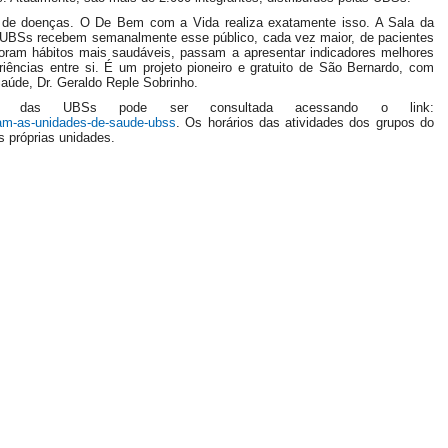
 de doenças. O De Bem com a Vida realiza exatamente isso. A Sala da
UBSs recebem semanalmente esse público, cada vez maior, de pacientes
poram hábitos mais saudáveis, passam a apresentar indicadores melhores
ências entre si. É um projeto pioneiro e gratuito de São Bernardo, com
 Saúde, Dr. Geraldo Reple Sobrinho.
os das UBSs pode ser consultada acessando o link:
cam-as-unidades-de-saude-ubss
. Os horários das atividades dos grupos do
 próprias unidades.