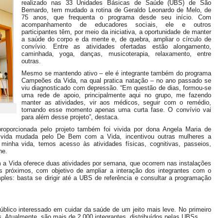
realizado nas 33 Unidades Básicas de Saúde (UBS) de São
Bernardo, tem mudado a rotina de Geraldo Leonardo de Melo, de
75 anos, que frequenta o programa desde seu início. Com
acompanhamento de educadores sociais, ele e outros
participantes têm, por meio da iniciativa, a oportunidade de manter
a saúde do corpo e da mente e, de quebra, ampliar o círculo de
convívio. Entre as atividades ofertadas estão alongamento,
caminhada, yoga, danças, musicoterapia, relaxamento, entre
outras.
Mesmo se mantendo ativo – ele é integrante também do programa
Campeões da Vida, na qual pratica natação – no ano passado se
viu diagnosticado com depressão. “Em questão de dias, formou-se
uma rede de apoio, principalmente aqui no grupo, me fazendo
manter as atividades, vir aos médicos, seguir com o remédio,
tornando esse momento apenas uma curta fase. O convívio vai
para além desse projeto”, destaca.
proporcionada pelo projeto também foi vivida por dona Angela Maria de
a vida mudada pelo De Bem com a Vida, incentivou outras mulheres a
minha vida, temos acesso às atividades físicas, cognitivas, passeios,
ne.
om a Vida oferece duas atividades por semana, que ocorrem nas instalações
próximos, com objetivo de ampliar a interação dos integrantes com o
mples: basta se dirigir até a UBS de referência e consultar a programação
úblico interessado em cuidar da saúde de um jeito mais leve. No primeiro
. Atualmente, são mais de 2.000 integrantes, distribuídos pelas UBSs.