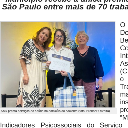
São Paulo entre mais de 70 trab
O
Do
Be
C
I
As
(C
o 
Tr
m
i
p
SAD presta serviços de saúde no domicílio do paciente (foto: Brenner Oliveira)
“
Indicadores Psicossociais do Serviço 