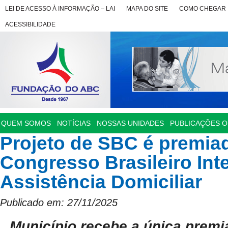
LEI DE ACESSO À INFORMAÇÃO – LAI
MAPA DO SITE
COMO CHEGAR
ACESSIBILIDADE
QUEM SOMOS
NOTÍCIAS
NOSSAS UNIDADES
PUBLICAÇÕES OF
Projeto de SBC é premia
Congresso Brasileiro Inte
Assistência Domiciliar
Publicado em: 27/11/2025
Município recebe a única premi