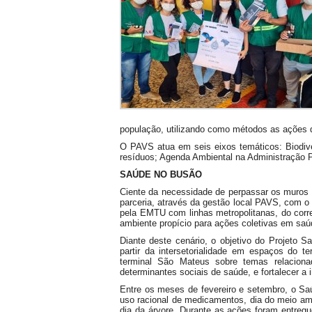
população, utilizando como métodos as ações d
O PAVS atua em seis eixos temáticos: Biodiv
resíduos; Agenda Ambiental na Administração P
SAÚDE NO BUSÃO
Ciente da necessidade de perpassar os muros 
parceria, através da gestão local PAVS, com o
pela EMTU com linhas metropolitanas, do corr
ambiente propício para ações coletivas em saú
Diante deste cenário, o objetivo do Projeto
partir da intersetorialidade em espaços do te
terminal São Mateus sobre temas relaci
determinantes sociais de saúde, e fortalecer a in
Entre os meses de fevereiro e setembro, o Sa
uso racional de medicamentos, dia do meio amb
dia da árvore. Durante as ações foram entregu