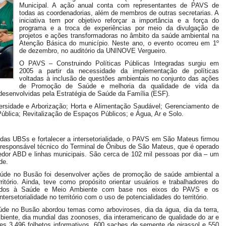
Municipal. A ação anual conta com representantes de PAVS de
todas as coordenadorias, além de membros de outras secretarias. A
iniciativa tem por objetivo reforçar a importância e a força do
programa e a troca de experiências por meio da divulgação de
projetos e ações transformadoras no âmbito da saúde ambiental na
Atenção Básica do município. Neste ano, o evento ocorreu em 1º
de dezembro, no auditório da UNINOVE Vergueiro.
O PAVS – Construindo Políticas Públicas Integradas surgiu em
2005 a partir da necessidade da implementação de políticas
voltadas à inclusão de questões ambientais no conjunto das ações
de Promoção de Saúde e melhoria da qualidade de vida da
esenvolvidas pela Estratégia de Saúde da Família (ESF).
ersidade e Arborização; Horta e Alimentação Saudável; Gerenciamento de
ública; Revitalização de Espaços Públicos; e Água, Ar e Solo.
das UBSs e fortalecer a intersetorialidade, o PAVS em São Mateus firmou
 responsável técnico do Terminal de Ônibus de São Mateus, que é operado
edor ABD e linhas municipais. São cerca de 102 mil pessoas por dia – um
de.
 Saúde no Busão foi desenvolver ações de promoção de saúde ambiental a
rritório. Ainda, teve como propósito orientar usuários e trabalhadores do
onados à Saúde e Meio Ambiente com base nos eixos do PAVS e os
tersetorialidade no território com o uso de potencialidades do território.
úde no Busão abordou temas como arboviroses, dia da água, dia da terra,
iente, dia mundial das zoonoses, dia interamericano de qualidade do ar e
es 3.496 folhetos informativos, 600 saches de semente de girassol e 550