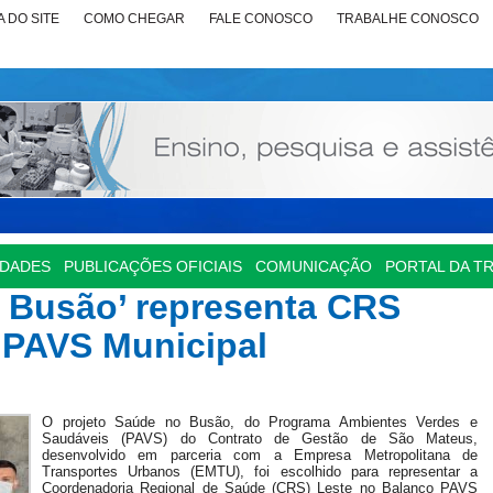
 DO SITE
COMO CHEGAR
FALE CONOSCO
TRABALHE CONOSCO
IDADES
PUBLICAÇÕES OFICIAIS
COMUNICAÇÃO
PORTAL DA T
o Busão’ representa CRS
 PAVS Municipal
O projeto Saúde no Busão, do Programa Ambientes Verdes e
Saudáveis (PAVS) do Contrato de Gestão de São Mateus,
desenvolvido em parceria com a Empresa Metropolitana de
Transportes Urbanos (EMTU), foi escolhido para representar a
Coordenadoria Regional de Saúde (CRS) Leste no Balanço PAVS