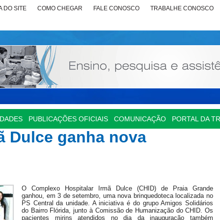
 DO SITE
COMO CHEGAR
FALE CONOSCO
TRABALHE CONOSCO
IDADES
PUBLICAÇÕES OFICIAIS
COMUNICAÇÃO
PORTAL DA T
mã Dulce ganha nova
O Complexo Hospitalar Irmã Dulce (CHID) de Praia Grande
ganhou, em 3 de setembro, uma nova brinquedoteca localizada no
PS Central da unidade. A iniciativa é do grupo Amigos Solidários
do Bairro Flórida, junto à Comissão de Humanização do CHID. Os
pacientes mirins atendidos no dia da inauguração também