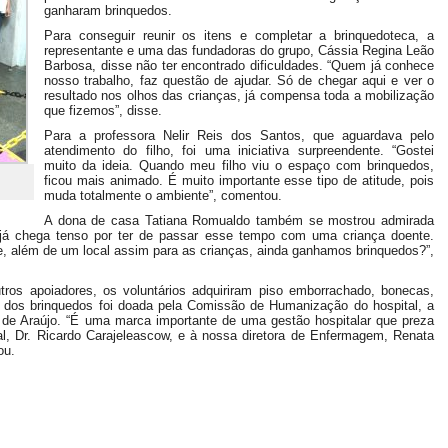
ganharam brinquedos.
Para conseguir reunir os itens e completar a brinquedoteca, a
representante e uma das fundadoras do grupo, Cássia Regina Leão
Barbosa, disse não ter encontrado dificuldades. “Quem já conhece
nosso trabalho, faz questão de ajudar. Só de chegar aqui e ver o
resultado nos olhos das crianças, já compensa toda a mobilização
que fizemos”, disse.
Para a professora Nelir Reis dos Santos, que aguardava pelo
atendimento do filho, foi uma iniciativa surpreendente. “Gostei
muito da ideia. Quando meu filho viu o espaço com brinquedos,
ficou mais animado. É muito importante esse tipo de atitude, pois
muda totalmente o ambiente”, comentou.
A dona de casa Tatiana Romualdo também se mostrou admirada
e já chega tenso por ter de passar esse tempo com uma criança doente.
 além de um local assim para as crianças, ainda ganhamos brinquedos?”,
ros apoiadores, os voluntários adquiriram piso emborrachado, bonecas,
e dos brinquedos foi doada pela Comissão de Humanização do hospital, a
 de Araújo. “É uma marca importante de uma gestão hospitalar que preza
al, Dr. Ricardo Carajeleascow, e à nossa diretora de Enfermagem, Renata
ou.