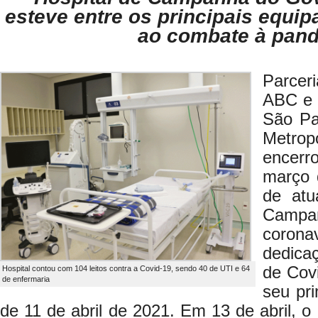
esteve entre os principais equi
ao combate à pan
Parcer
ABC e 
São Pa
Metrop
encerr
março 
de atu
Campa
corona
dedica
de Cov
Hospital contou com 104 leitos contra a Covid-19, sendo 40 de UTI e 64
de enfermaria
seu pr
de 11 de abril de 2021. Em 13 de abril, o