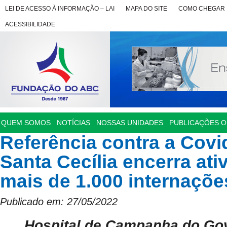
LEI DE ACESSO À INFORMAÇÃO – LAI
MAPA DO SITE
COMO CHEGAR
ACESSIBILIDADE
QUEM SOMOS
NOTÍCIAS
NOSSAS UNIDADES
PUBLICAÇÕES OF
Referência contra a Covi
Santa Cecília encerra at
mais de 1.000 internaçõe
Publicado em: 27/05/2022
Hospital de Campanha do Go