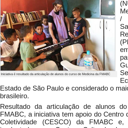
(N
Me
/ 
Sa
R
(P
e
pa
G
Se
Iniciativa é resultado da articulação de alunos do curso de Medicina da FMABC
E
Estado de São Paulo e considerado o maio
brasileiro.
Resultado da articulação de alunos d
FMABC, a iniciativa tem apoio do Centro
Coletividade (CESCO) da FMABC e, c