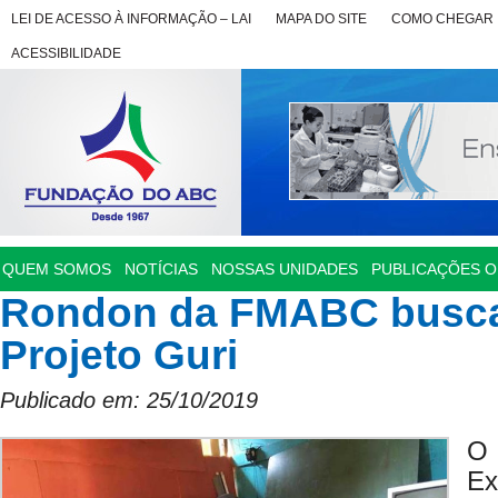
LEI DE ACESSO À INFORMAÇÃO – LAI
MAPA DO SITE
COMO CHEGAR
ACESSIBILIDADE
QUEM SOMOS
NOTÍCIAS
NOSSAS UNIDADES
PUBLICAÇÕES OF
Rondon da FMABC busca
Projeto Guri
Publicado em: 25/10/2019
O
E