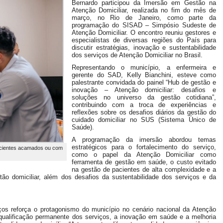
Bernardo participou da Imersão em Gestão na
Atenção Domiciliar, realizada no fim do mês de
março, no Rio de Janeiro, como parte da
programação do SISAD – Simpósio Sudeste de
Atenção Domiciliar. O encontro reuniu gestores e
especialistas de diversas regiões do País para
discutir estratégias, inovação e sustentabilidade
dos serviços de Atenção Domiciliar no Brasil.
Representando o município, a enfermeira e
gerente do SAD, Kelly Bianchini, esteve como
palestrante convidada do painel “Hub de gestão e
inovação – Atenção domiciliar: desafios e
soluções no universo da gestão cotidiana”,
contribuindo com a troca de experiências e
reflexões sobre os desafios diários da gestão do
cuidado domiciliar no SUS (Sistema Único de
Saúde).
A programação da imersão abordou temas
estratégicos para o fortalecimento do serviço,
pacientes acamados ou com
como o papel da Atenção Domiciliar como
ferramenta de gestão em saúde, o custo evitado
na gestão de pacientes de alta complexidade e a
ão domiciliar, além dos desafios da sustentabilidade dos serviços e da
os reforça o protagonismo do município no cenário nacional da Atenção
ualificação permanente dos serviços, a inovação em saúde e a melhoria