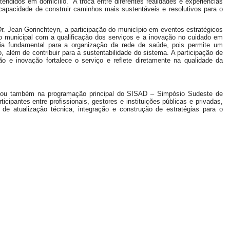
endidos em domicílio. “A troca entre diferentes realidades e experiências
 capacidade de construir caminhos mais sustentáveis e resolutivos para o
r. Jean Gorinchteyn, a participação do município em eventos estratégicos
 municipal com a qualificação dos serviços e a inovação no cuidado em
gia fundamental para a organização da rede de saúde, pois permite um
, além de contribuir para a sustentabilidade do sistema. A participação de
o e inovação fortalece o serviço e reflete diretamente na qualidade da
ipou também na programação principal do SISAD – Simpósio Sudeste de
icipantes entre profissionais, gestores e instituições públicas e privadas,
e atualização técnica, integração e construção de estratégias para o