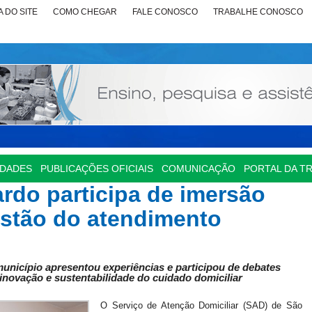
 DO SITE
COMO CHEGAR
FALE CONOSCO
TRABALHE CONOSCO
IDADES
PUBLICAÇÕES OFICIAIS
COMUNICAÇÃO
PORTAL DA T
rdo participa de imersão
estão do atendimento
unicípio apresentou experiências e participou de debates
 inovação e sustentabilidade do cuidado domiciliar
O Serviço de Atenção Domiciliar (SAD) de São