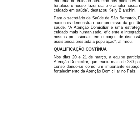
contínua do cuidado oferecido aos pacientes at
fortalece o nosso fazer diário e amplia nossa
cuidado em saúde”, destacou Kelly Bianchini.
Para o secretário de Saúde de São Bernardo, D
nacionais demonstra o compromisso da gestão
saúde. “A Atenção Domiciliar é uma estraté
cuidado mais humanizado, eficiente e integrado
nossos profissionais em espaços de discussã
assistência prestada à população”, afirmou.
QUALIFICAÇÃO CONTÍNUA
Nos dias 20 e 21 de março, a equipe partic
Atenção Domiciliar, que reuniu mais de 280 part
consolidando-se como um importante espaço d
fortalecimento da Atenção Domiciliar no País.