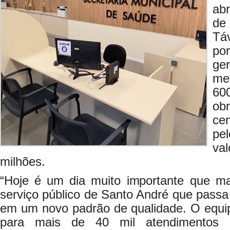
ab
de
Tá
po
ge
me
60
ob
ce
pe
va
milhões.
“Hoje é um dia muito importante que m
serviço público de Santo André que passa
em um novo padrão de qualidade. O equ
para mais de 40 mil atendimentos