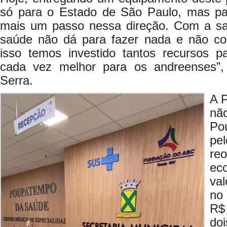
só para o Estado de São Paulo, mas pa
mais um passo nessa direção. Com a sa
saúde não dá para fazer nada e não co
isso temos investido tantos recursos p
cada vez melhor para os andreenses”,
Serra.
A P
nã
Po
p
re
ec
va
no
R$
do