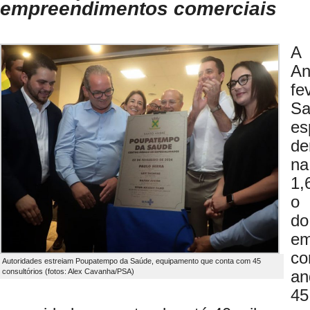
empreendimentos comerciais
A 
An
fe
Sa
es
de
na
1,
o 
d
em
co
Autoridades estreiam Poupatempo da Saúde, equipamento que conta com 45
consultórios (fotos: Alex Cavanha/PSA)
an
4