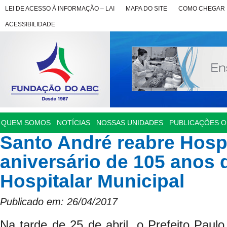
LEI DE ACESSO À INFORMAÇÃO – LAI
MAPA DO SITE
COMO CHEGAR
ACESSIBILIDADE
QUEM SOMOS
NOTÍCIAS
NOSSAS UNIDADES
PUBLICAÇÕES OF
Santo André reabre Hospi
aniversário de 105 anos 
Hospitalar Municipal
Publicado em: 26/04/2017
Na tarde de 25 de abril, o Prefeito Paulo