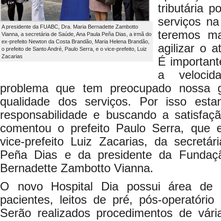
tributária 
serviços n
A presidente da FUABC, Dra. Maria Bernadette Zambotto
teremos ma
Vianna, a secretária de Saúde, Ana Paula Peña Dias, a irmã do
ex-prefeito Newton da Costa Brandão, Maria Helena Brandão,
agilizar o 
o prefeito de Santo André, Paulo Serra, e o vice-prefeito, Luiz
Zacarias
É important
a velocid
problema que tem preocupado nossa 
qualidade dos serviços. Por isso es
responsabilidade e buscando a satisfaç
comentou o prefeito Paulo Serra, que
vice-prefeito Luiz Zacarias, da secret
Peña Dias e da presidente da Fundaç
Bernadette Zambotto Vianna.
O novo Hospital Dia possui área de
pacientes, leitos de pré, pós-operatório
Serão realizados procedimentos de vári