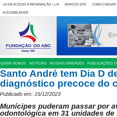
LEI DE ACESSO À INFORMAÇÃO – LAI
MAPA DO SITE
COMO CHEGAR
ACESSIBILIDADE
QUEM SOMOS
NOTÍCIAS
NOSSAS UNIDADES
PUBLICAÇÕES OF
Santo André tem Dia D d
diagnóstico precoce do 
Publicado em: 15/12/2023
Munícipes puderam passar por a
odontológica em 31 unidades de