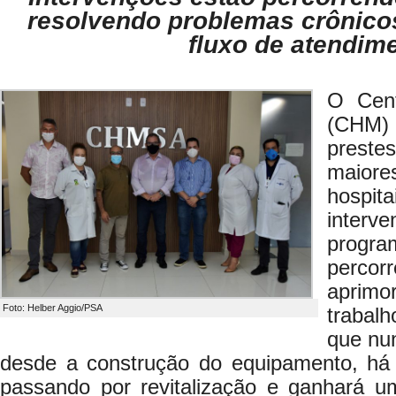
resolvendo problemas crônicos
fluxo de atendim
O Cent
(CHM)
prest
maior
hospita
interv
progr
percorr
aprim
Foto: Helber Aggio/PSA
trabalh
que nu
desde a construção do equipamento, há
passando por revitalização e ganhará 