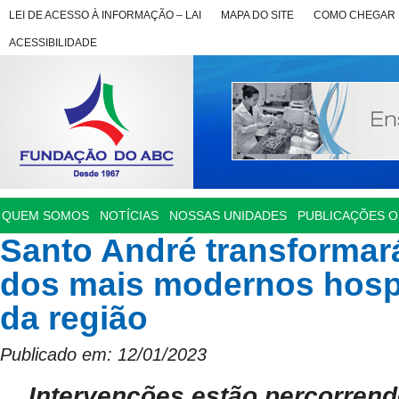
LEI DE ACESSO À INFORMAÇÃO – LAI
MAPA DO SITE
COMO CHEGAR
ACESSIBILIDADE
QUEM SOMOS
NOTÍCIAS
NOSSAS UNIDADES
PUBLICAÇÕES OF
Santo André transforma
dos mais modernos hospi
da região
Publicado em: 12/01/2023
Intervenções estão percorrend