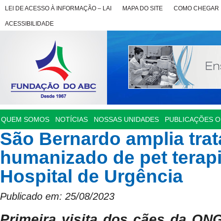
LEI DE ACESSO À INFORMAÇÃO – LAI
MAPA DO SITE
COMO CHEGAR
ACESSIBILIDADE
QUEM SOMOS
NOTÍCIAS
NOSSAS UNIDADES
PUBLICAÇÕES OF
São Bernardo amplia tra
humanizado de pet terapi
Hospital de Urgência
Publicado em: 25/08/2023
Primeira visita dos cães da ON