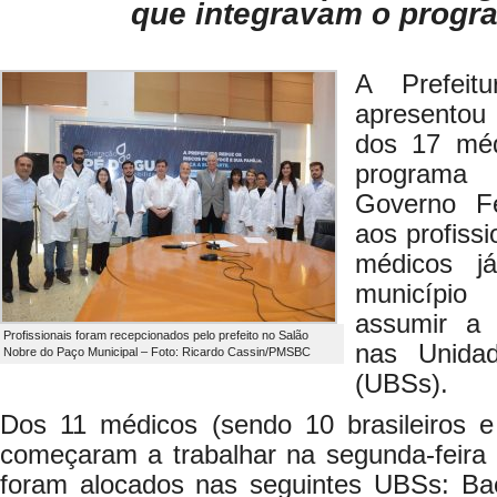
que integravam o progr
A Prefeit
apresentou
dos 17 méd
programa
Governo Fe
aos profiss
médicos j
município
assumir a 
Profissionais foram recepcionados pelo prefeito no Salão
nas Unida
Nobre do Paço Municipal – Foto: Ricardo Cassin/PMSBC
(UBSs).
Dos 11 médicos (sendo 10 brasileiros 
começaram a trabalhar na segunda-feira (
foram alocados nas seguintes UBSs: Bae