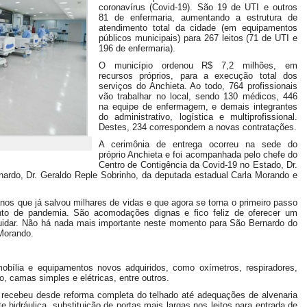
coronavírus (Covid-19). São 19 de UTI e outros
81 de enfermaria, aumentando a estrutura de
atendimento total da cidade (em equipamentos
públicos municipais) para 267 leitos (71 de UTI e
196 de enfermaria).
O município ordenou R$ 7,2 milhões, em
recursos próprios, para a execução total dos
serviços do Anchieta. Ao todo, 764 profissionais
vão trabalhar no local, sendo 130 médicos, 446
na equipe de enfermagem, e demais integrantes
do administrativo, logística e multiprofissional.
Destes, 234 correspondem a novas contratações.
A cerimônia de entrega ocorreu na sede do
próprio Anchieta e foi acompanhada pelo chefe do
Centro de Contigência da Covid-19 no Estado, Dr.
nardo, Dr. Geraldo Reple Sobrinho, da deputada estadual Carla Morando e
nos que já salvou milhares de vidas e que agora se torna o primeiro passo
to de pandemia. São acomodações dignas e fico feliz de oferecer um
cuidar. Não há nada mais importante neste momento para São Bernardo do
 Morando.
mobília e equipamentos novos adquiridos, como oxímetros, respiradores,
o, camas simples e elétricas, entre outros.
a recebeu desde reforma completa do telhado até adequações de alvenaria
te hidráulica, substituição de portas mais largas nos leitos para entrada de