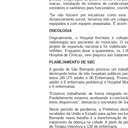
macas, instalação de sistema de condicioname
vestiários e sanitários para funcionários, cozinha
“Se não fossem por iniciativas como esta 
distanciamento social, teríamos tido um colap
equipados e com equipes preparadas. É assim
ONCOLOGIA
Originalmente, o Hospital Anchieta é volta
radioterapia aos pacientes do município. O 
projeto de expansão nacional e foi viabilizad
milhões. Enquanto durar a quarentena, os 1.0
Hospital de Clínicas, sem prejuízo aos tratame
PLANEJAMENTO DE SBC
A gestão de São Bernardo priorizou um traba
destinando leitos de três hospitais públicos pa
leitos (40 UTI adulto e 90 Enfermaria), Pronto
adulto e 8 enfermaria pediátrica) e Hospital Mu
e 6 enfermarias.
“Estamos trabalhando de forma integrada n
Paralelamente estamos acelerando a conclusão
leitos disponíveis”, destacou o secretário de 
Neste período de pandemia, a Prefeitura des
recebidos da União e Estado para ações exclu
Bernardo nesta batalha é a transformação do
tratamento da doença na cidade. A partir da pr
de Terapia Intensiva e 130 de enfermaria.