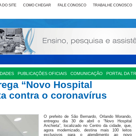
 DO SITE
COMO CHEGAR
FALE CONOSCO
TRABALHE CONOSCO
IDADES
PUBLICAÇÕES OFICIAIS
COMUNICAÇÃO
PORTAL DA T
rega “Novo Hospital
ta contra o coronavírus
O prefeito de São Bernardo, Orlando Morando,
entregou dia 30 de abril o “Novo Hospital
Anchieta”, localizado no Centro da cidade, que,
agora modernizado, destina mais 100 leitos
exclusivos para o atendimento ao novo