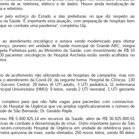
nto de ar, telefonia, elétrico e de dados. Houve ainda revitalização de
 e refeitório.
e pelo esforço do Estado e das prefeituras no que diz respeito ao
so na Saúde. É importante esta atuação, com preparação de hospitais bem
 que se combate uma pandemia”, completou Uip.
do ao atendimento oncológico e estava sendo modernizado para ofertar
serviço, pioneiro em unidade de Saúde municipal do Grande ABC, integra
o pela Prefeitura junto ao Ministério da Saúde, com investimento de R$ 10
00 pacientes oncológicos do Hospital Anchieta estão sendo acolhidos no
ntos.
lho de acolhimento não utilizando-se de hospitais de campanha, mas sim
ra o atendimento da Covid-19, da seguinte forma: Hospital de Clínicas: 130
-Socorro Central: 28 leitos (6 UTI adulto, 3 UTI pediátrica, 11 enfermaria
nicipal Universitário (HMU): 9 leitos, sendo 2 UTI neonatal, 1 UTI gestante
o complexo para que não falte vagas para pacientes com coronavírus.
 do Hospital de Urgência que vai ampliar significativamente o número de
Saúde de São Bernardo, Dr. Geraldo Reple.
tinou R$ 5.400.925,14 em recursos da Saúde, além de R$ 36.825.800,61
sivas de combate à disseminação do vírus. Outro importante passo de São
 recém-construído Hospital de Urgência em unidade de referência para o
imeira quinzena de maio, serão ofertados 250 novos leitos, sendo 80 deles