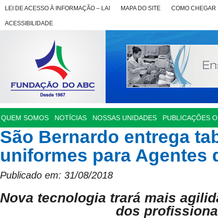
LEI DE ACESSO À INFORMAÇÃO – LAI
MAPA DO SITE
COMO CHEGAR
ACESSIBILIDADE
QUEM SOMOS
NOTÍCIAS
NOSSAS UNIDADES
PUBLICAÇÕES OF
São Bernardo entrega tab
uniformes para Agentes 
Publicado em: 31/08/2018
Nova tecnologia trará mais agili
dos profissiona