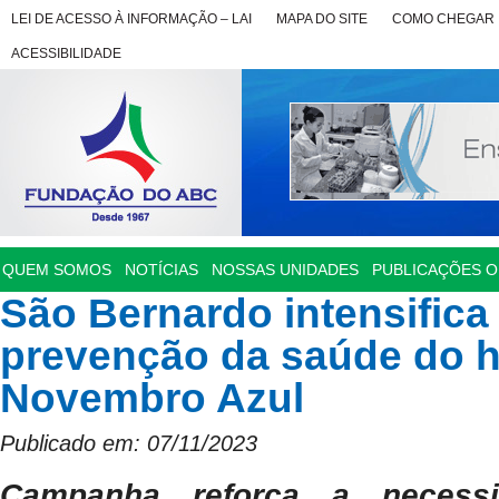
LEI DE ACESSO À INFORMAÇÃO – LAI
MAPA DO SITE
COMO CHEGAR
ACESSIBILIDADE
QUEM SOMOS
NOTÍCIAS
NOSSAS UNIDADES
PUBLICAÇÕES OF
São Bernardo intensifica
prevenção da saúde do
Novembro Azul
Publicado em: 07/11/2023
Campanha reforça a necess