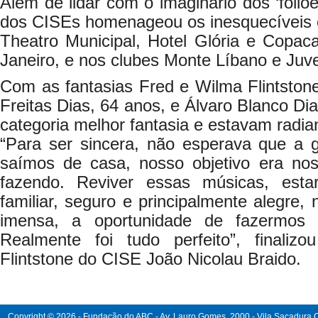
Além de lidar com o imaginário dos ‘foliõ
dos CISEs homenageou os inesquecíveis c
Theatro Municipal, Hotel Glória e Copac
Janeiro, e nos clubes Monte Líbano e Juv
Com as fantasias Fred e Wilma Flintston
Freitas Dias, 64 anos, e Álvaro Blanco Di
categoria melhor fantasia e estavam radian
“Para ser sincera, não esperava que a
saímos de casa, nosso objetivo era nos
fazendo. Reviver essas músicas, es
familiar, seguro e principalmente alegre, 
imensa, a oportunidade de fazermos
Realmente foi tudo perfeito”, finali
Flintstone do CISE João Nicolau Braido.
Copyright © 2026 - Fundação do ABC - Av. Lauro Gomes, 2000 - Vila Sacadura Ca