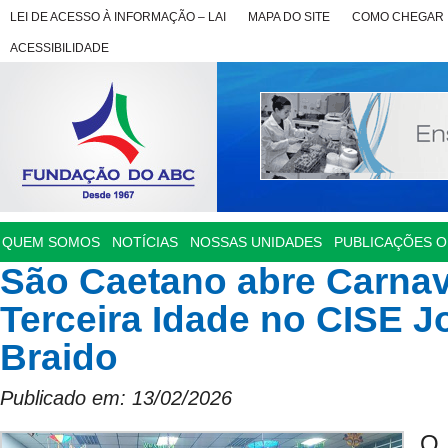
LEI DE ACESSO À INFORMAÇÃO – LAI
MAPA DO SITE
COMO CHEGAR
ACESSIBILIDADE
QUEM SOMOS
NOTÍCIAS
NOSSAS UNIDADES
PUBLICAÇÕES OF
São Caetano abre Carnav
Terceira Idade no CISE J
Braido
Publicado em: 13/02/2026
O