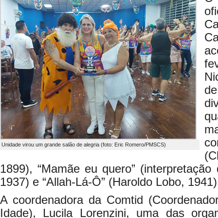
o
Ca
Ca
a
fe
Ni
de
di
qu
ma
c
Unidade virou um grande salão de alegria (foto: Eric Romero/PMSCS)
(
1899), “Mamãe eu quero” (interpretaçã
1937) e “Allah-Lá-Ô” (Haroldo Lobo, 1941)
A coordenadora da Comtid (Coordenadori
Idade), Lucila Lorenzini, uma das orga