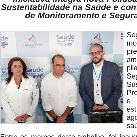
Sustentabilidade na Saúde e co
de Monitoramento e Segur
Se
m
pr
am
pil
S
Su
Pr
e 
es
ag
saú