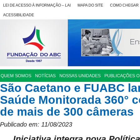
LEI DE ACESSO À INFORMAÇÃO – LAI
MAPA DO SITE
COMO CHEGAR
ACESSIBILIDADE
QUEM SOMOS
NOTÍCIAS
NOSSAS UNIDADES
PUBLICAÇÕES OF
São Caetano e FUABC l
Saúde Monitorada 360° c
de mais de 300 câmeras
Publicado em: 11/08/2023
Iniciativa integra nova Políti