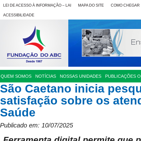
LEI DE ACESSO À INFORMAÇÃO – LAI
MAPA DO SITE
COMO CHEGAR
ACESSIBILIDADE
QUEM SOMOS
NOTÍCIAS
NOSSAS UNIDADES
PUBLICAÇÕES OF
São Caetano inicia pesqu
satisfação sobre os ate
Saúde
Publicado em: 10/07/2025
Ferramenta digital permite que 