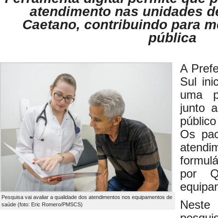
atendimento nas unidades d
Caetano, contribuindo para m
pública
A Pref
Sul in
uma p
junto 
públic
Os pac
atend
formulá
por Q
equipa
Pesquisa vai avaliar a qualidade dos atendimentos nos equipamentos de
Neste
saúde (foto: Eric Romero/PMSCS)