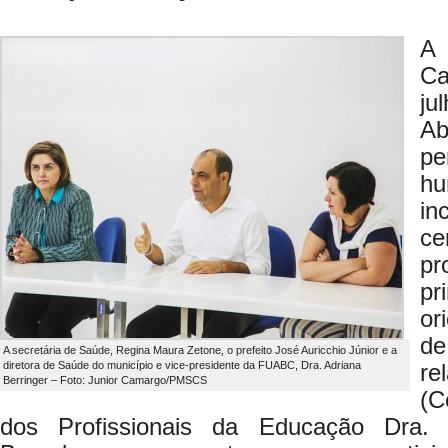
A
Ca
ju
A
p
hu
in
c
pr
p
or
d
A secretária de Saúde, Regina Maura Zetone, o prefeito José Auricchio Júnior e a
diretora de Saúde do município e vice-presidente da FUABC, Dra. Adriana
re
Berringer – Foto: Junior Camargo/PMSCS
(C
dos Profissionais da Educação Dra. 