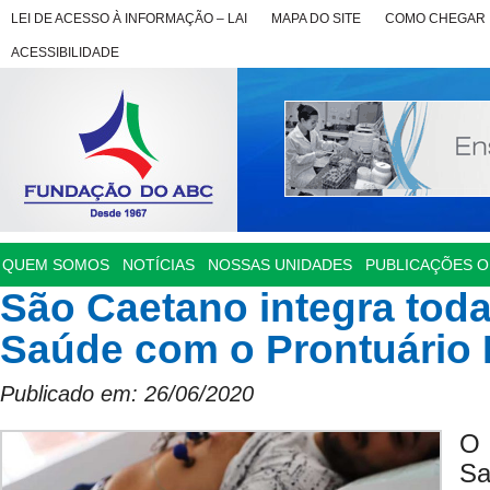
LEI DE ACESSO À INFORMAÇÃO – LAI
MAPA DO SITE
COMO CHEGAR
ACESSIBILIDADE
QUEM SOMOS
NOTÍCIAS
NOSSAS UNIDADES
PUBLICAÇÕES OF
São Caetano integra toda
Saúde com o Prontuário 
Publicado em: 26/06/2020
O
Sa