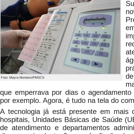
Su
no
Pr
e
im
re
at
ág
pr
de
Foto: Mayra Monteiro/PMSCS
ma
que emperrava por dias o agendamento 
por exemplo. Agora, é tudo na tela do com
A tecnologia já está presente em mais
hospitais, Unidades Básicas de Saúde (U
de atendimento e departamentos admini