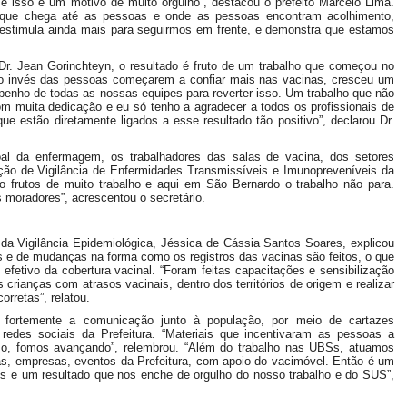
e isso é um motivo de muito orgulho”, destacou o prefeito Marcelo Lima.
que chega até as pessoas e onde as pessoas encontram acolhimento,
 estimula ainda mais para seguirmos em frente, e demonstra que estamos
Dr. Jean Gorinchteyn, o resultado é fruto de um trabalho que começou no
 ao invés das pessoas começarem a confiar mais nas vacinas, cresceu um
mpenho de todas as nossas equipes para reverter isso. Um trabalho que não
com muita dedicação e eu só tenho a agradecer a todos os profissionais de
ue estão diretamente ligados a esse resultado tão positivo”, declarou Dr.
al da enfermagem, os trabalhadores das salas de vacina, dos setores
eção de Vigilância de Enfermidades Transmissíveis e Imunopreveníveis da
ão frutos de muito trabalho e aqui em São Bernardo o trabalho não para.
moradores”, acrescentou o secretário.
da Vigilância Epidemiológica, Jéssica de Cássia Santos Soares, explicou
 e de mudanças na forma como os registros das vacinas são feitos, o que
fetivo da cobertura vacinal. “Foram feitas capacitações e sensibilização
crianças com atrasos vacinais, dentro dos territórios de origem e realizar
rretas”, relatou.
 fortemente a comunicação junto à população, por meio de cartazes
redes sociais da Prefeitura. “Materiais que incentivaram as pessoas a
so, fomos avançando”, relembrou. “Além do trabalho nas UBSs, atuamos
s, empresas, eventos da Prefeitura, com apoio do vacimóvel. Então é um
s e um resultado que nos enche de orgulho do nosso trabalho e do SUS”,