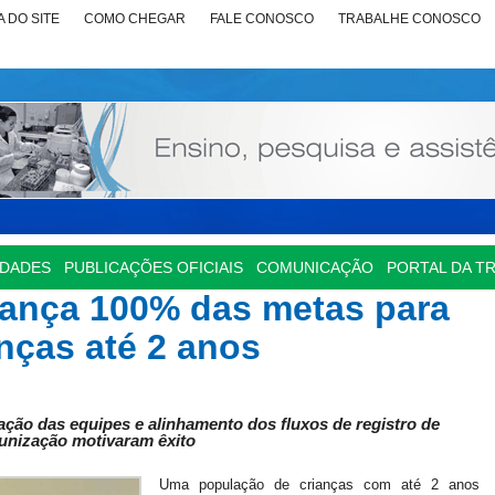
 DO SITE
COMO CHEGAR
FALE CONOSCO
TRABALHE CONOSCO
IDADES
PUBLICAÇÕES OFICIAIS
COMUNICAÇÃO
PORTAL DA T
ança 100% das metas para
nças até 2 anos
ação das equipes e alinhamento dos fluxos de registro de
unização motivaram êxito
Uma população de crianças com até 2 anos