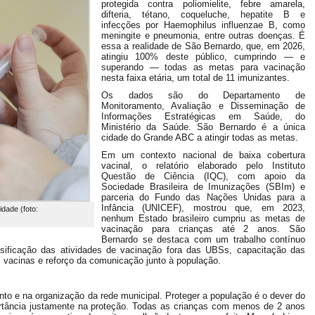
protegida contra poliomielite, febre amarela,
difteria, tétano, coqueluche, hepatite B e
infecções por Haemophilus influenzae B, como
meningite e pneumonia, entre outras doenças. É
essa a realidade de São Bernardo, que, em 2026,
atingiu 100% deste público, cumprindo — e
superando — todas as metas para vacinação
nesta faixa etária, um total de 11 imunizantes.
Os dados são do Departamento de
Monitoramento, Avaliação e Disseminação de
Informações Estratégicas em Saúde, do
Ministério da Saúde. São Bernardo é a única
cidade do Grande ABC a atingir todas as metas.
Em um contexto nacional de baixa cobertura
vacinal, o relatório elaborado pelo Instituto
Questão de Ciência (IQC), com apoio da
Sociedade Brasileira de Imunizações (SBIm) e
parceria do Fundo das Nações Unidas para a
Infância (UNICEF), mostrou que, em 2023,
idade (foto:
nenhum Estado brasileiro cumpriu as metas de
vacinação para crianças até 2 anos. São
Bernardo se destaca com um trabalho contínuo
sificação das atividades de vacinação fora das UBSs, capacitação das
s vacinas e reforço da comunicação junto à população.
to e na organização da rede municipal. Proteger a população é o dever do
ortância justamente na proteção. Todas as crianças com menos de 2 anos