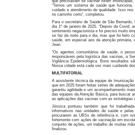
que precisavam se vacinar foram imunizadas, 
“Temos um sistema de saúde que funciona, 
cuidado e atendimento de qualidade. Isso nos
no caminho certo”, completou.
Para o secretário de Saúde de São Bernardo, 
dia 1º de janeiro de 2025. “Depois da Covid,
sentimento negacionista e foi preciso muito e
se faz da noite para o dia, mas que foi feito 
saúde, em especial aos da atenção primária, q
Jean.
“Os agentes comunitários de saúde, o pesso
responsáveis pela logística das vacinas, a S
Vigilância Epidemiológica. Bons resultados s
Nossa cidade está cada vez mais cuidando dos 
MULTIFATORIAL
A assistente técnica da equipe de Imunização 
que em 2025 foram feitas séries de adequações
garantiu agilidade e um acompanhamento mais e
das equipes da Atenção Básica, para buscar as 
as aplicações das vacinas com as estratégias co
Jéssica pontuou também que foi trabalhada
informativos nas unidades de saúde e pelas 
procurarem as UBSs de referência e, com is
fortemente com ações de vacinação em escola
conjunto de ações, um trabalho de muitas mão
finalizou.