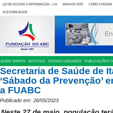
LEI DE ACESSO À INFORMAÇÃO – LAI
MAPA DO SITE
COMO CHEGAR
ACESSIBILIDADE
QUEM SOMOS
NOTÍCIAS
NOSSAS UNIDADES
PUBLICAÇÕES OF
Secretaria de Saúde de It
‘Sábado da Prevenção’ e
a FUABC
Publicado em: 26/05/2023
Neste 27 de maio, população terá