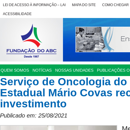
LEI DE ACESSO À INFORMAÇÃO – LAI
MAPA DO SITE
COMO CHEGAR
ACESSIBILIDADE
QUEM SOMOS
NOTÍCIAS
NOSSAS UNIDADES
PUBLICAÇÕES OF
Serviço de Oncologia do 
Estadual Mário Covas re
investimento
Publicado em: 25/08/2021
M