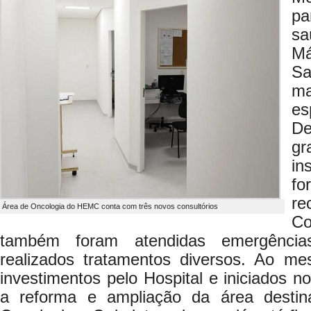
pa
sa
Má
S
m
es
De
gr
in
fo
re
Área de Oncologia do HEMC conta com três novos consultórios
Co
também foram atendidas emergências
realizados tratamentos diversos. Ao m
investimentos pelo Hospital e iniciados no
a reforma e ampliação da área desti