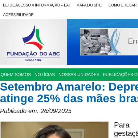
LEI DE ACESSO À INFORMAÇÃO – LAI
MAPA DO SITE
COMO CHEGAR
ACESSIBILIDADE
QUEM SOMOS
NOTÍCIAS
NOSSAS UNIDADES
PUBLICAÇÕES OF
Setembro Amarelo: Depr
atinge 25% das mães bras
Publicado em: 26/09/2025
Para 
gestaç