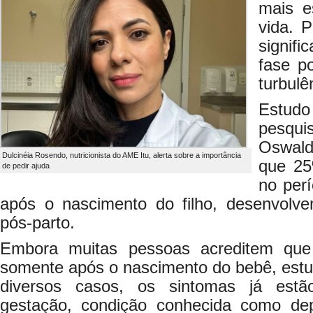
mais e
vida. 
signif
fase p
turbulê
Estu
pesqu
Oswald
Dulcinéia Rosendo, nutricionista do AME Itu, alerta sobre a importância
que 25
de pedir ajuda
no per
após o nascimento do filho, desenvolv
pós-parto.
Embora muitas pessoas acreditem que
somente após o nascimento do bebê, es
diversos casos, os sintomas já estã
gestação, condição conhecida como dep