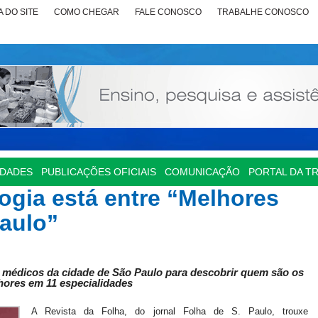
 DO SITE
COMO CHEGAR
FALE CONOSCO
TRABALHE CONOSCO
IDADES
PUBLICAÇÕES OFICIAIS
COMUNICAÇÃO
PORTAL DA T
logia está entre “Melhores
aulo”
2 médicos da cidade de São Paulo
para descobrir quem são os
hores em 11 especialidades
A Revista da Folha, do jornal Folha de S. Paulo, trouxe