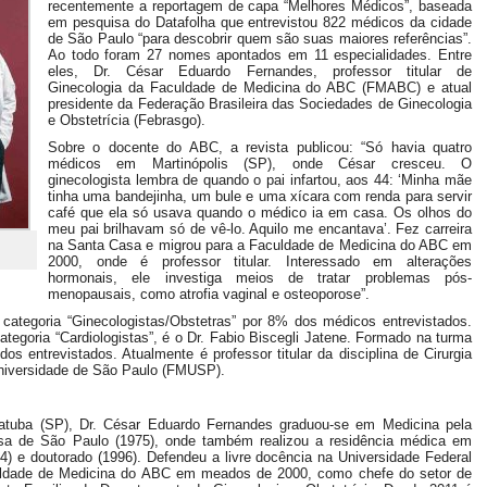
recentemente a reportagem de capa “Melhores Médicos”, baseada
em pesquisa do Datafolha que entrevistou 822 médicos da cidade
de São Paulo “para descobrir quem são suas maiores referências”.
Ao todo foram 27 nomes apontados em 11 especialidades. Entre
eles, Dr. César Eduardo Fernandes, professor titular de
Ginecologia da Faculdade de Medicina do ABC (FMABC) e atual
presidente da Federação Brasileira das Sociedades de Ginecologia
e Obstetrícia (Febrasgo).
Sobre o docente do ABC, a revista publicou: “Só havia quatro
médicos em Martinópolis (SP), onde César cresceu. O
ginecologista lembra de quando o pai infartou, aos 44: ‘Minha mãe
tinha uma bandejinha, um bule e uma xícara com renda para servir
café que ela só usava quando o médico ia em casa. Os olhos do
meu pai brilhavam só de vê-lo. Aquilo me encantava’. Fez carreira
na Santa Casa e migrou para a Faculdade de Medicina do ABC em
2000, onde é professor titular. Interessado em alterações
hormonais, ele investiga meios de tratar problemas pós-
menopausais, como atrofia vaginal e osteoporose”.
categoria “Ginecologistas/Obstetras” por 8% dos médicos entrevistados.
tegoria “Cardiologistas”, é o Dr. Fabio Biscegli Jatene. Formado na turma
s entrevistados. Atualmente é professor titular da disciplina de Cirurgia
niversidade de São Paulo (FMUSP).
atuba (SP), Dr. César Eduardo Fernandes graduou-se em Medicina pela
sa de São Paulo (1975), onde também realizou a residência médica em
94) e doutorado (1996). Defendeu a livre docência na Universidade Federal
Faculdade de Medicina do ABC em meados de 2000, como chefe do setor de