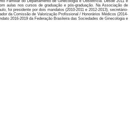
nto Familiar do Departamento de Ginecologia e Obstetrícia. Desde 2011 é
 com aulas nos cursos de graduação e pós-graduação. Na Associação de
lo, foi presidente por dois mandatos (2010-2011 e 2012-2013), secretário-
enador da Comissão de Valorização Profissional / Honorários Médicos (2014-
mandato 2016-2019 da Federação Brasileira das Sociedades de Ginecologia e