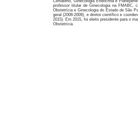
Climatério, Ginecologia Endócrina e Planejame
professor titular de Ginecologia na FMABC,
Obstetrícia e Ginecologia do Estado de São Pau
geral (2008-2009), e diretor científico e coord
2015). Em 2015, foi eleito presidente para o 
Obstetrícia.