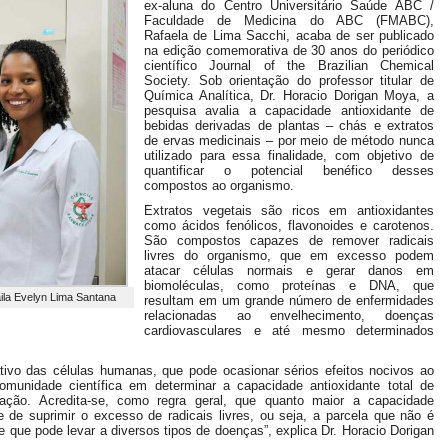
ex-aluna do Centro Universitário Saúde ABC /
Faculdade de Medicina do ABC (FMABC),
Rafaela de Lima Sacchi, acaba de ser publicado
na edição comemorativa de 30 anos do periódico
científico Journal of the Brazilian Chemical
Society. Sob orientação do professor titular de
Química Analítica, Dr. Horacio Dorigan Moya, a
pesquisa avalia a capacidade antioxidante de
bebidas derivadas de plantas – chás e extratos
de ervas medicinais – por meio de método nunca
utilizado para essa finalidade, com objetivo de
quantificar o potencial benéfico desses
compostos ao organismo.
Extratos vegetais são ricos em antioxidantes
como ácidos fenólicos, flavonoides e carotenos.
São compostos capazes de remover radicais
livres do organismo, que em excesso podem
atacar células normais e gerar danos em
biomoléculas, como proteínas e DNA, que
ila Evelyn Lima Santana
resultam em um grande número de enfermidades
relacionadas ao envelhecimento, doenças
cardiovasculares e até mesmo determinados
tivo das células humanas, que pode ocasionar sérios efeitos nocivos ao
munidade científica em determinar a capacidade antioxidante total de
ação. Acredita-se, como regra geral, que quanto maior a capacidade
de de suprimir o excesso de radicais livres, ou seja, a parcela que não é
 que pode levar a diversos tipos de doenças”, explica Dr. Horacio Dorigan