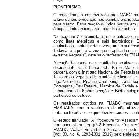
PIONEIRISMO
O procedimento desenvolvido na FMABC most
antioxidantes presentes nas bebidas analisadas
para o ferro. Essa reação química resulta em 
à capacidade antioxidante total das amostras.
“O reagente 2,2’-bipiridila é muito utilizado 
como ligas metálicas e sais inorgânicos.
antibióticos, anti-hipertensivos, anti-hiperten
Todavia, é a primeira vez que é aplicada em u
extratos vegetais”, detalha o professor da FM
A reação foi usada com resultados positivos
decrescente: Chá Branco, Chá Preto, Mate, B
parceria com o Instituto Nacional de Pesquisa
12 extratos vegetais de plantas medicinais, 
Ingá Vermelha, Piranheira do Xingu, Andirob
Porangaba, Pau Pereira, Mamica de Cadela e 
Laboratório de Bioprospecção e Biotecnolo
participou do estudo.
Os resultados obtidos na FMABC mostraram
EMBRAPA, com a vantagem de não utilizar 
tratamento prévio – o que envolve custos – an
O estudo intitulado “A Procedure for Assess
Formation of the Fe(II)/2,2’-Bipyridine Compl
FMABC, Waila Evelyn Lima Santana, e pode se
(Vol. 30, No. 6, 1293-1301, 2019) pelo endereç