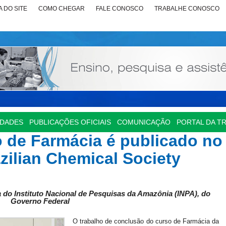
 DO SITE
COMO CHEGAR
FALE CONOSCO
TRABALHE CONOSCO
IDADES
PUBLICAÇÕES OFICIAIS
COMUNICAÇÃO
PORTAL DA T
o de Farmácia é publicado no
azilian Chemical Society
 do Instituto Nacional
de Pesquisas da Amazônia (INPA), do
Governo Federal
O trabalho de conclusão do curso de Farmácia da