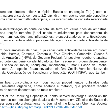
rou-se simples, eficaz e rápido. Baseia-se na reação Fe(III) com os
, na presença do composto 2,2’-bipiridila – um agente quelante específico
uma solução vermelho-alaranjada, cuja intensidade de cor está relacionada
para determinação do conteúdo total de ferro em vários tipos de amostras,
 Essa reação também já foi usada mundialmente para doseamento de
sivos, aminoácidos, anti-inflamatórios, broncodilatadores e antipsicóticos.
m procedimento analítico para quantificação da capacidade antioxidante de
ABC.
 em nove amostras de chás, cuja capacidade antioxidante segue em ordem
oldo, Hortelã, Carqueja, Camomila, Erva Cidreira e Camomila. Graças à
s da Amazônia (INPA), do Governo Federal, foi possível receber e analisar
cujo potencial benéfico identificado também segue em ordem decrescente:
a, Escada de Jabuti, Acariquara, Tanchagem, Cumaru, Casca de Jatobá,
Lacre. As espécies foram enviadas pela Dra. Cecilia Veronica Nunez, do
gia da Coordenação de Tecnologia e Inovação (COTI-INPA), que também
 boa concordância com dois outros procedimentos utilizados pela
solventes orgânicos, como acetona e metanol, que precisam receber
tes de serem descartados no meio ambiente.
ment of the Reducing Capacity of Plants-Derived Beverages Based on the
ex” contou com colaboração da aluna do Mestrado em Ciências da Saúde da
r acessado gratuitamente no Journal of the Brazilian Chemical Society
o:
http://jbcs.sbq.org.br/imageBank/PDF/2018-0453AR.pdf
.