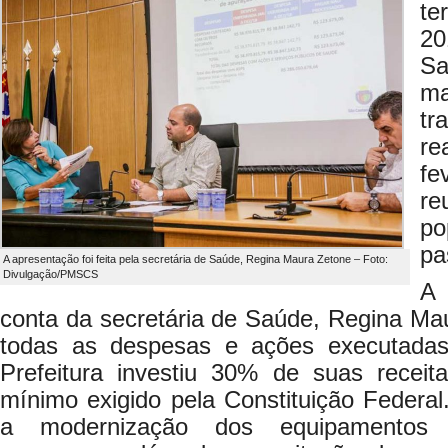
te
20
Sa
m
tr
r
fe
r
po
pa
A apresentação foi feita pela secretária de Saúde, Regina Maura Zetone – Foto:
Divulgação/PMSCS
A 
conta da secretária de Saúde, Regina Ma
todas as despesas e ações executada
Prefeitura investiu 30% de suas recei
mínimo exigido pela Constituição Federal
a modernização dos equipamentos 