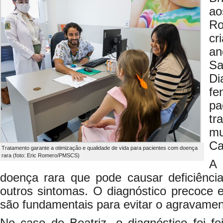
ao
Ro
cr
a
S
D
fe
pa
t
mu
Ca
Tratamento garante a otimização e qualidade de vida para pacientes com doença
rara (foto: Eric Romero/PMSCS)
A 
doença rara que pode causar deficiência 
outros sintomas. O diagnóstico precoce 
são fundamentais para evitar o agravamen