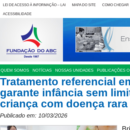
LEI DE ACESSO À INFORMAÇÃO – LAI
MAPA DO SITE
COMO CHEGAR
ACESSIBILIDADE
QUEM SOMOS
NOTÍCIAS
NOSSAS UNIDADES
PUBLICAÇÕES OF
Tratamento referencial 
garante infância sem lim
criança com doença rara
Publicado em: 10/03/2026
Br