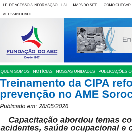
LEI DE ACESSO À INFORMAÇÃO – LAI
MAPA DO SITE
COMO CHEGAR
ACESSIBILIDADE
QUEM SOMOS
NOTÍCIAS
NOSSAS UNIDADES
PUBLICAÇÕES OF
Treinamento da CIPA refo
prevenção no AME Soro
Publicado em: 28/05/2026
Capacitação abordou temas c
acidentes, saúde ocupacional e