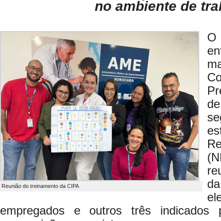
no ambiente de tra
O 
en
ma
C
Pr
d
se
es
R
(N
re
da
Reunião do treinamento da CIPA
el
empregados e outros três indicados 