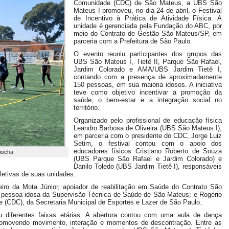
Comunidade (CDC) de São Mateus, a UBS São
Mateus I promoveu, no dia 24 de abril, o Festival
de Incentivo à Prática de Atividade Física. A
unidade é gerenciada pela Fundação do ABC, por
meio do Contrato de Gestão São Mateus/SP, em
parceria com a Prefeitura de São Paulo.
O evento reuniu participantes dos grupos das
UBS São Mateus I, Tietê II, Parque São Rafael,
Jardim Colorado e AMA/UBS Jardim Tietê I,
contando com a presença de aproximadamente
150 pessoas, em sua maioria idosos. A iniciativa
teve como objetivo incentivar a promoção da
saúde, o bem-estar e a integração social no
território.
Organizado pelo profissional de educação física
Leandro Barbosa de Oliveira (UBS São Mateus I),
em parceria com o presidente do CDC, Jorge Luiz
Setim, o festival contou com o apoio dos
educadores físicos Cristiano Roberto de Souza
 bocha
(UBS Parque São Rafael e Jardim Colorado) e
Danilo Toledo (UBS Jardim Tietê I), responsáveis
oletivas de suas unidades.
iro da Mota Júnior, apoiador de reabilitação em Saúde do Contrato São
a pessoa idosa da Supervisão Técnica de Saúde de São Mateus; e Rogério
 (CDC), da Secretaria Municipal de Esportes e Lazer de São Paulo.
u diferentes faixas etárias. A abertura contou com uma aula de dança
promovendo movimento, interação e momentos de descontração. Entre as