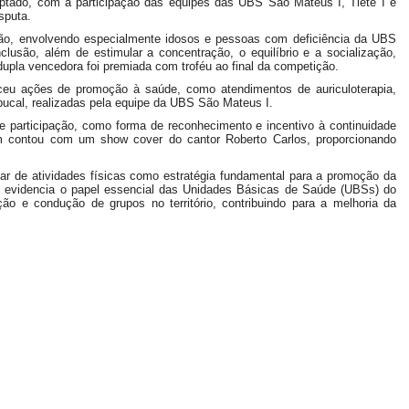
daptado, com a participação das equipes das UBS São Mateus I, Tietê I e
sputa.
ão, envolvendo especialmente idosos e pessoas com deficiência da UBS
nclusão, além de estimular a concentração, o equilíbrio e a socialização,
 dupla vencedora foi premiada com troféu ao final da competição.
eceu ações de promoção à saúde, como atendimentos de auriculoterapia,
bucal, realizadas pela equipe da UBS São Mateus I.
de participação, como forma de reconhecimento e incentivo à continuidade
ém contou com um show cover do cantor Roberto Carlos, proporcionando
ular de atividades físicas como estratégia fundamental para a promoção da
 evidencia o papel essencial das Unidades Básicas de Saúde (UBSs) do
o e condução de grupos no território, contribuindo para a melhoria da