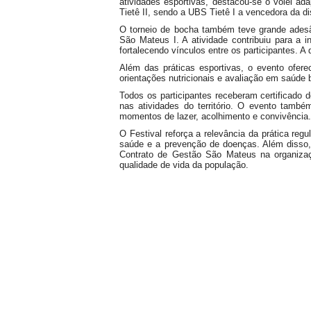
atividades esportivas, destacou-se o vôlei a
Tietê II, sendo a UBS Tietê I a vencedora da di
O torneio de bocha também teve grande ades
São Mateus I. A atividade contribuiu para a i
fortalecendo vínculos entre os participantes. A
Além das práticas esportivas, o evento ofer
orientações nutricionais e avaliação em saúde 
Todos os participantes receberam certificado 
nas atividades do território. O evento tamb
momentos de lazer, acolhimento e convivência.
O Festival reforça a relevância da prática reg
saúde e a prevenção de doenças. Além disso,
Contrato de Gestão São Mateus na organizaçã
qualidade de vida da população.