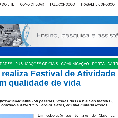
 DO SITE
COMO CHEGAR
FALE CONOSCO
TRABALHE CONOSCO
IDADES
PUBLICAÇÕES OFICIAIS
COMUNICAÇÃO
PORTAL DA T
realiza Festival de Atividade
m qualidade de vida
aproximadamente 150 pessoas, vindas das UBSs São Mateus I,
m Colorado e AMA/UBS Jardim Tietê I, em sua maioria idosos
Em celebração aos 50 anos do Clube da