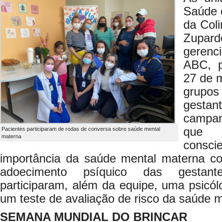
Saúde 
da Col
Zupa
gerenc
ABC, 
27 de 
grupo
gestan
campa
que 
Pacientes participaram de rodas de conversa sobre saúde mental
materna
cons
importância da saúde mental materna c
adoecimento psíquico das gestant
participaram, além da equipe, uma psicólo
um teste de avaliação de risco da saúde m
SEMANA MUNDIAL DO BRINCAR