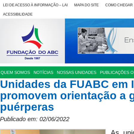
LEI DE ACESSO À INFORMAÇÃO – LAI
MAPA DO SITE
COMO CHEGAR
ACESSIBILIDADE
QUEM SOMOS
NOTÍCIAS
NOSSAS UNIDADES
PUBLICAÇÕES OF
Unidades da FUABC em I
promovem orientação a g
puérperas
Publicado em: 02/06/2022
As uni