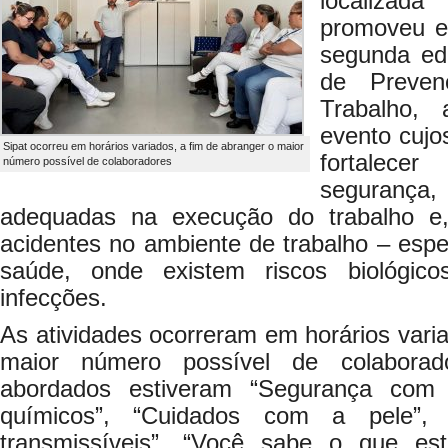
localiza
promoveu e
segunda ed
de Preven
Trabalho,
evento cujos
Sipat ocorreu em horários variados, a fim de abranger o maior
fortalec
número possível de colaboradores
segurança,
adequadas na execução do trabalho e,
acidentes no ambiente de trabalho – esp
saúde, onde existem riscos biológic
infecções.
As atividades ocorreram em horários varia
maior número possível de colaborad
abordados estiveram “Segurança com
químicos”, “Cuidados com a pele”, 
transmissíveis”, “Você sabe o que e