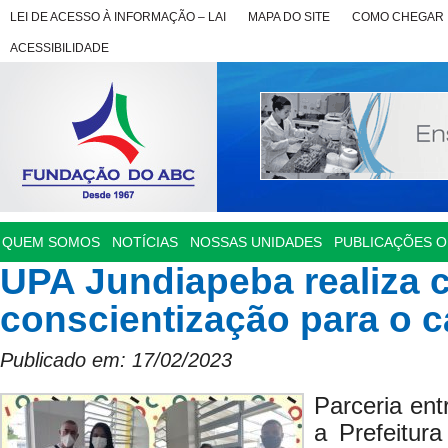
LEI DE ACESSO À INFORMAÇÃO – LAI
MAPA DO SITE
COMO CHEGAR
ACESSIBILIDADE
QUEM SOMOS
NOTÍCIAS
NOSSAS UNIDADES
PUBLICAÇÕES OF
UPA Jundiapeba realiza
conscientização para o c
Publicado em: 17/02/2023
Parceria en
a Prefeitur