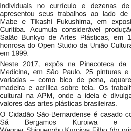
individuais no currículo e dezenas d
apresentou seus trabalhos ao lado d
Mabe e Tikashi Fukushima, em expos
Curitiba. Acumula considerável produ
Salão Bunkyo de Artes Plásticas, em
honrosa do Open Studio da União Cultura
em 1999.
Neste 2017, expôs na Pinacoteca da 
Medicina, em São Paulo, 25 pinturas e
variadas – como bico de pena, aquarel
madeira e acrílica sobre tela. Os traba
cultural na APM, onde a ideia é divul
valores das artes plásticas brasileiras.
O Cidadão São-Bernardense é casado co
Sá Bergamos Kuroiwa e t
Wagner Shiguenobu Kuroiwa Filho (do pri