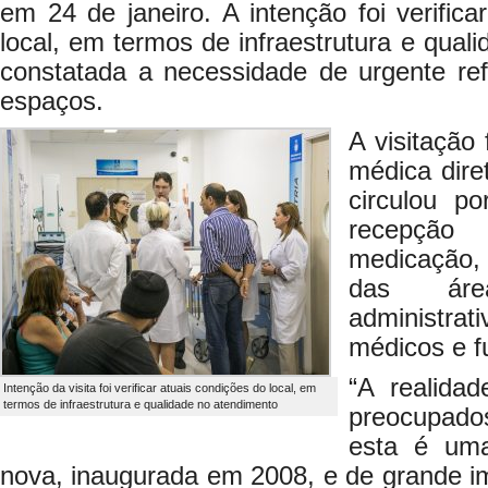
em 24 de janeiro. A intenção foi verifica
local, em termos de infraestrutura e qual
constatada a necessidade de urgente r
espaços.
A visitação 
médica dire
circulou p
recepçã
medicação,
das áre
administr
médicos e f
“A realida
Intenção da visita foi verificar atuais condições do local, em
termos de infraestrutura e qualidade no atendimento
preocupado
esta é uma
nova, inaugurada em 2008, e de grande im