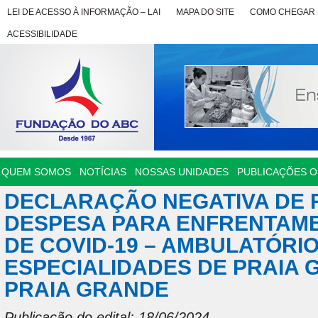
LEI DE ACESSO À INFORMAÇÃO – LAI
MAPA DO SITE
COMO CHEGAR
ACESSIBILIDADE
QUEM SOMOS
NOTÍCIAS
NOSSAS UNIDADES
PUBLICAÇÕES OF
DECLARAÇÃO NEGATIVA DE 
DESPESA PARA ENFRENTAME
DE COVID-19 – AMBULATÓRI
ESPECIALIDADES DE PRAIA 
PRAIA GRANDE
Publicação do edital: 18/06/2024