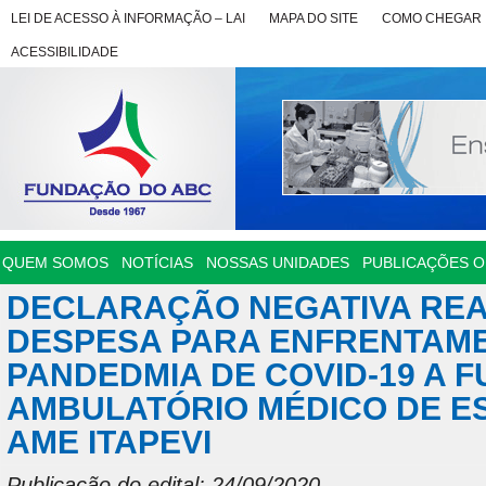
LEI DE ACESSO À INFORMAÇÃO – LAI
MAPA DO SITE
COMO CHEGAR
ACESSIBILIDADE
QUEM SOMOS
NOTÍCIAS
NOSSAS UNIDADES
PUBLICAÇÕES OF
DECLARAÇÃO NEGATIVA REA
DESPESA PARA ENFRENTAM
PANDEDMIA DE COVID-19 A 
AMBULATÓRIO MÉDICO DE ES
AME ITAPEVI
Publicação do edital: 24/09/2020